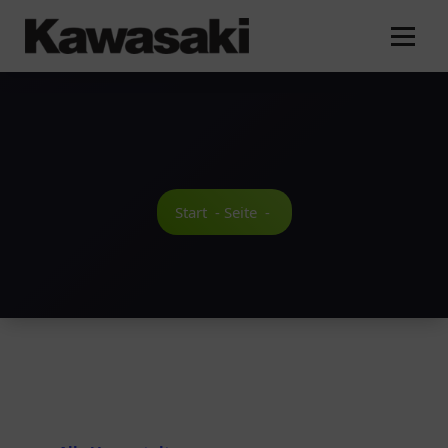
Zum
Inhalt
springen
Start
-
Seite
-