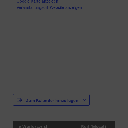
Google Karte anzeigen
Veranstaltungsort-Website anzeigen
Zum Kalender hinzufügen
V
«
Weilerswist
Reil (Mosel) –