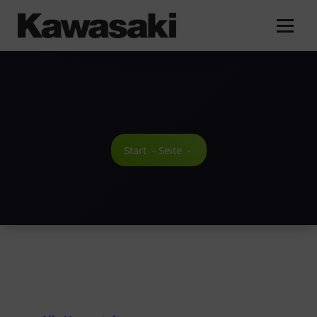
Zum
Inhalt
springen
Start
-
Seite
-