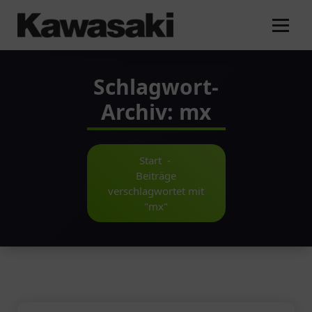
Zum
Inhalt
springen
Schlagwort-
Archiv: mx
Start
-
Beiträge
verschlagwortet mit
"mx"