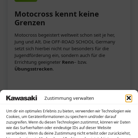
Motocross kennt keine
Grenzen
Motocross begeistert weltweit schon seit je her,
Jung und Alt. Die OFF-ROAD SCHOOL Germany
setzt sich hierbei nicht nur besonders für die
Jugendförderung ein, sondern auch für die
Errichtung geeigneter
Renn
– bzw.
Übungsstrecken
.
Weiterlesen
Zustimmung verwalten
Um dir ein optimales Erlebnis zu bieten, verwenden wir Technologien wie
Cookies, um Geräteinformationen zu speichern und/oder darauf
zuzugreifen. Wenn du diesen Technologien zustimmst, können wir Daten
wie das Surfverhalten oder eindeutige IDs auf dieser Website
verarbeiten. Wenn du deine Zustimmung nicht erteilst oder zurückziehst,